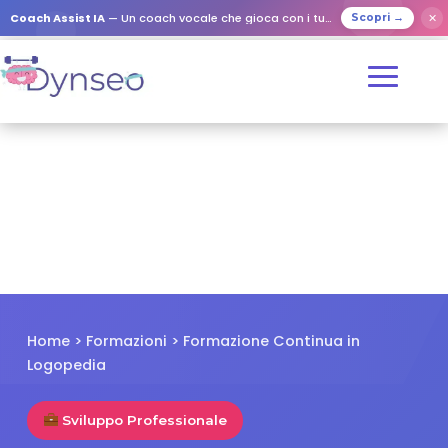
✕
Coach Assist IA
— Un coach vocale che gioca con i tuoi cari
Scopri →
Home
>
Formazioni
> Formazione Continua in
Logopedia
Sviluppo Professionale