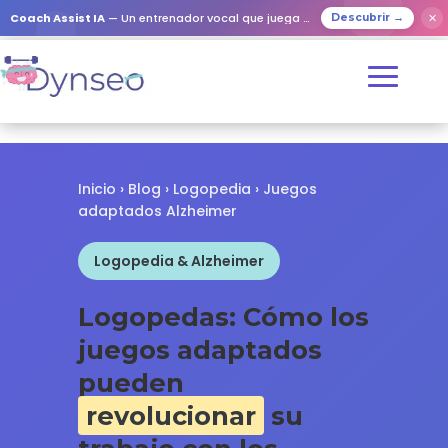
✕
Coach Assist IA
— Un entrenador vocal que juega con tus seres queridos
Descubrir →
Inicio
›
Blog
›
Logopedia
› Juegos
adaptados Alzheimer
Logopedia & Alzheimer
Logopedas: Cómo los
juegos adaptados
pueden
revolucionar
su