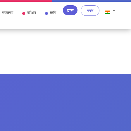
दुकान
`संपर्क`
उपकरण
परीक्षण
ब्लॉग