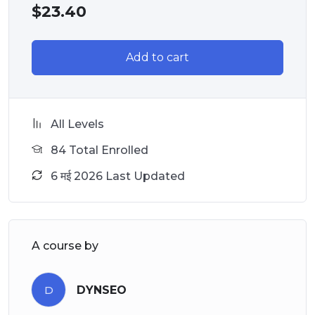
$
23.40
Add to cart
All Levels
84 Total Enrolled
6 मई 2026 Last Updated
A course by
D
DYNSEO