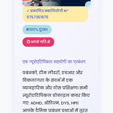
✓ प्रमाणित क्वालियोपी N°
11757351875
🌐 100% दूरस्थ
⏱ अपने गति से
एक न्यूरोएटिपिकल सहयोगी का प्रबंधन
प्रबंधकों, टीम लीडरों, एचआर और
विकलांगता के संदर्भ में एक
व्यावहारिक और ठोस प्रशिक्षण। सभी
न्यूरोएटिपिकल प्रोफाइल कवर किए
गए: ADHD, ऑटिज़्म, DYS, HPI।
आपके दैनिक प्रबंधन प्रथाओं में तुरंत