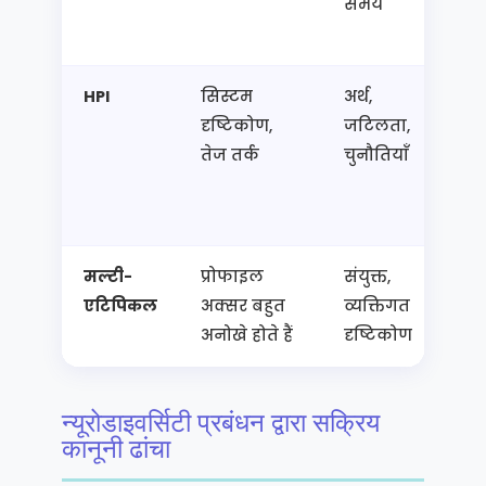
समय
प
धै
HPI
सिस्टम
अर्थ,
क
दृष्टिकोण,
जटिलता,
फ
तेज तर्क
चुनौतियाँ
म
स
न
मल्टी-
प्रोफाइल
संयुक्त,
स
एटिपिकल
अक्सर बहुत
व्यक्तिगत
स
अनोखे होते हैं
दृष्टिकोण
न
न्यूरोडाइवर्सिटी प्रबंधन द्वारा सक्रिय
कानूनी ढांचा