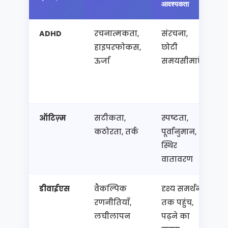
आवश्यकता
प्
ADHD
रचनात्मकता,
संरचना,
द
हाइपरफोकस,
छोटी
ऊर्जा
समयसीमाएँ
स
ब
फ
ऑटिज़्म
सटीकता,
स्पष्टता,
स
कठोरता, तर्क
पूर्वानुमान,
द
स्थिर
प
वातावरण
डीवाईएस
वैकल्पिक
दृश्य समर्थन
ड
रणनीतियाँ,
तक पहुंच,
उ
लचीलापन
पढ़ने का
म