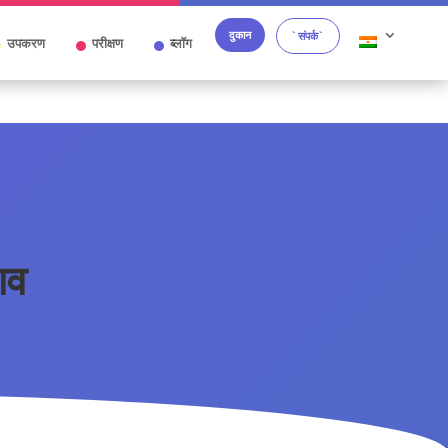
दुकान
`संपर्क`
उपकरण
परीक्षण
ब्लॉग
ाव