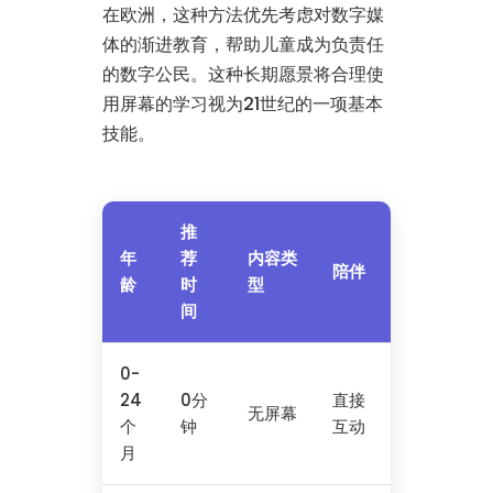
在欧洲，这种方法优先考虑对数字媒
体的渐进教育，帮助儿童成为负责任
的数字公民。这种长期愿景将合理使
用屏幕的学习视为21世纪的一项基本
技能。
推
年
荐
内容类
陪伴
龄
时
型
间
0-
24
0分
直接
无屏幕
个
钟
互动
月