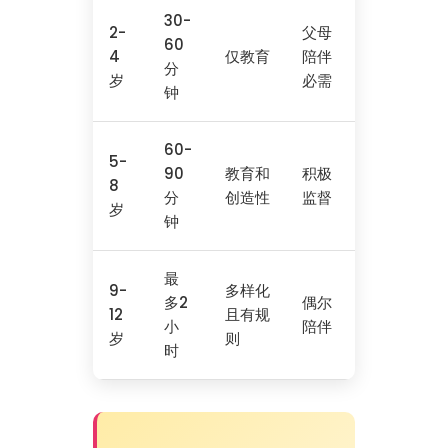
30-
2-
父母
60
4
仅教育
陪伴
分
岁
必需
钟
60-
5-
90
教育和
积极
8
分
创造性
监督
岁
钟
最
9-
多样化
多2
偶尔
12
且有规
小
陪伴
岁
则
时