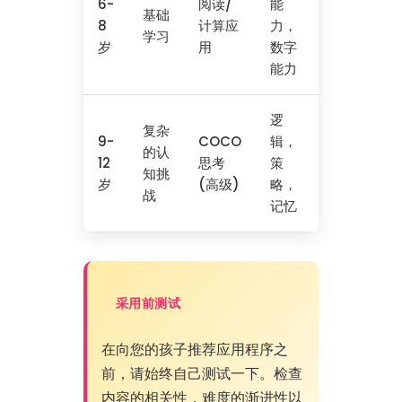
6-
阅读/
能
基础
8
计算应
力，
学习
岁
用
数字
能力
逻
复杂
9-
COCO
辑，
的认
12
思考
策
知挑
岁
(高级)
略，
战
记忆
采用前测试
在向您的孩子推荐应用程序之
前，请始终自己测试一下。检查
内容的相关性，难度的渐进性以