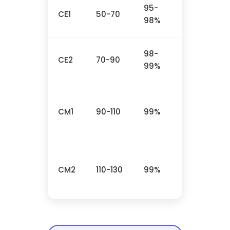
95-
शब्द समूहों
CE1
50-70
98%
का उदय
98-
विराम चिह्न
CE2
70-90
99%
का सम्मान
उदित
CM1
90-110
99%
अभिव्यक्तिपूर
स्वर
पूर्ण
CM2
110-130
99%
अभिव्यक्तिपूर
पढ़ाई