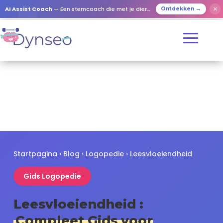
✕
AI Assist Coach
— Een stemcoach die met je dierbaren speelt
Ontdekken →
Startpagina
›
Blog
›
Logopedie
› Leesvloeiendheid
Gids Logopedie
Leesvloeiendheid :
Compleet Gids voor