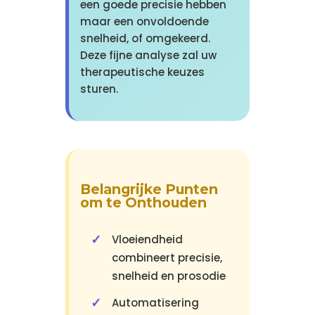
een goede precisie hebben
maar een onvoldoende
snelheid, of omgekeerd.
Deze fijne analyse zal uw
therapeutische keuzes
sturen.
Belangrijke Punten
om te Onthouden
Vloeiendheid
combineert precisie,
snelheid en prosodie
Automatisering