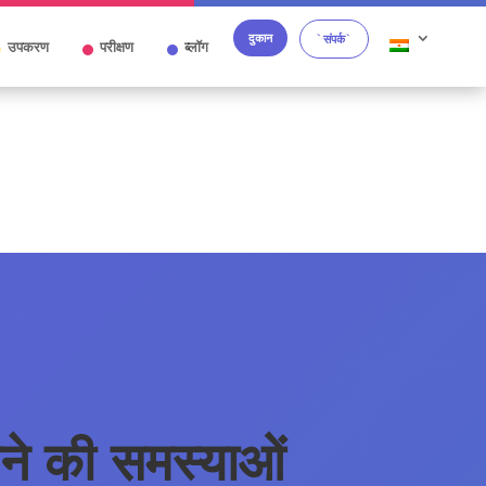
दुकान
`संपर्क`
उपकरण
परीक्षण
ब्लॉग
ने की समस्याओं