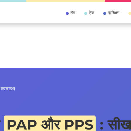
होम
ऐप्स
प्रशिक्षण
व्यवस्था
ा
PAP और PPS
: सीख