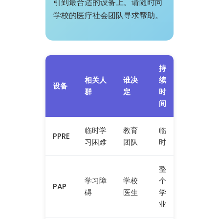
引到最合适的设备上。请随时向
学校的医疗社会团队寻求帮助。
持
相关人
谁决
续
设备
群
定
时
间
临时学
教育
临
PPRE
习困难
团队
时
整
学习障
学校
个
PAP
碍
医生
学
业