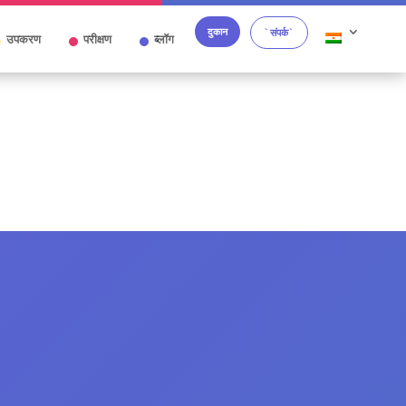
दुकान
`संपर्क`
उपकरण
परीक्षण
ब्लॉग