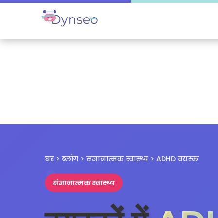
घर > ब्लॉग > संज्ञानात्मक स्वास्थ्य > ADHD वयस्क
संज्ञानात्मक स्वास्थ्य