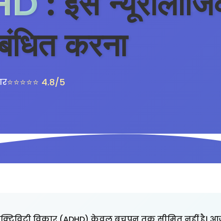
HD
: इस न्यूरोलॉज
बंधित करना
⭐⭐⭐⭐⭐ 4.8/5
ार
एक्टिविटी विकार (ADHD) केवल बचपन तक सीमित नहीं है। 