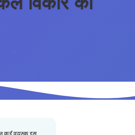
िकल विकार को
आज कई वयस्क इस