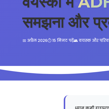
वयस्कों में
AD
समझना और प्र
📅 अप्रैल 2026
⏱️ 15 मिनट पढ़ें
👥 वयस्क और परिव
ध्यान कमी हाइपर