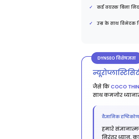
कई वयस्क बिना निदान
उम्र के साथ विभेदक
DYNSEO विशेषज्ञता
न्यूरोप्लास्टि
जैसे कि
COCO THI
साथ कमजोर ध्यानात्
वैज्ञानिक दृष्टिको
हमारे संज्ञानात्
निरंतर ध्यान, क