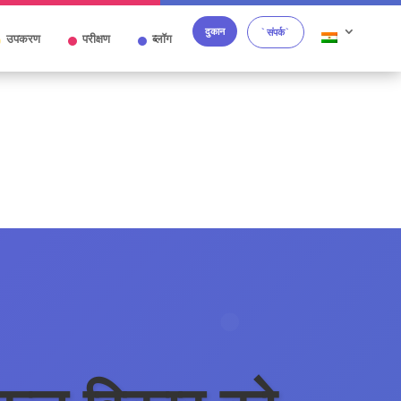
दुकान
`संपर्क`
उपकरण
परीक्षण
ब्लॉग