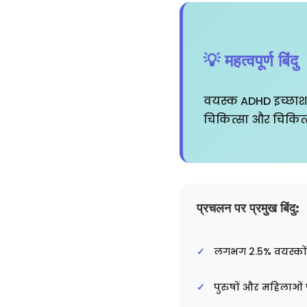
💡 महत्वपूर्ण बिंदु
वयस्क ADHD इच्छाशक
चिकित्सा और चिकित्
प्रचलन पर प्रमुख बिंदु:
लगभग 2.5% वयस्कों
पुरुषों और महिलाओं 