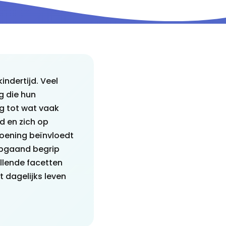
indertijd. Veel
 die hun
ng tot wat vaak
d en zich op
oening beïnvloedt
epgaand begrip
illende facetten
 dagelijks leven