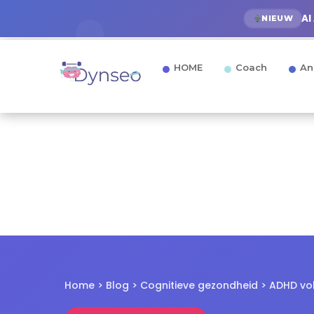
AI
NIEUW
HOME
Coach
An
Home > Blog > Cognitieve gezondheid > ADHD v