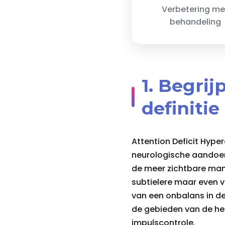
Verbetering me
behandeling
1. Begri
definitie
Attention Deficit Hype
neurologische aandoeni
de meer zichtbare man
subtielere maar even 
van een onbalans in d
de gebieden van de her
impulscontrole.