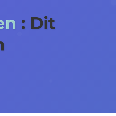
en
: Dit
m