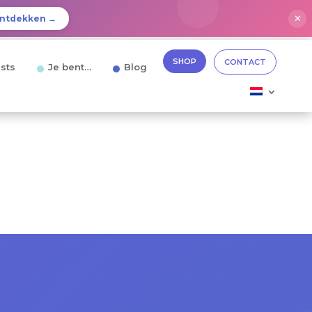
✕
ntdekken →
SHOP
CONTACT
sts
Je bent…
Blog