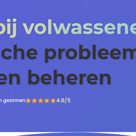
ij volwassen
sche problee
 en beheren
4.8/5
n gezinnen