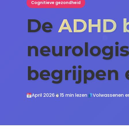
Cognitieve gezondheid
De
ADHD b
neurologi
begrijpen
April 2026
15 min lezen
Volwassenen e