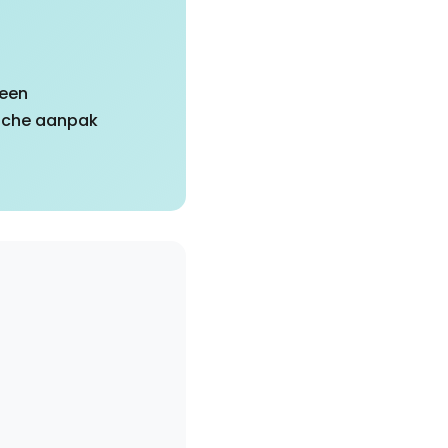
 een
sche aanpak