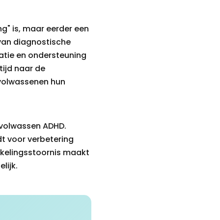
" is, maar eerder een
 van diagnostische
catie en ondersteuning
tijd naar de
 volwassenen hun
n volwassen ADHD.
t voor verbetering
kkelingsstoornis maakt
lijk.