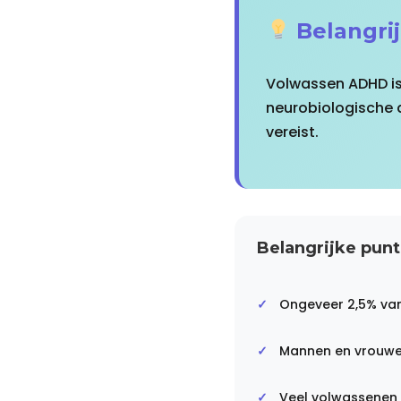
Belangri
Volwassen ADHD is 
neurobiologische
vereist.
Belangrijke punt
Ongeveer 2,5% va
Mannen en vrouwen
Veel volwassenen 