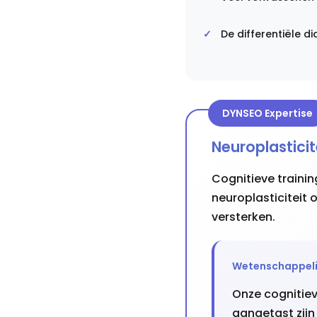
De differentiële d
DYNSEO Expertise
Neuroplastici
Cognitieve train
neuroplasticiteit
versterken.
Wetenschappeli
Onze cognitiev
aangetast zij