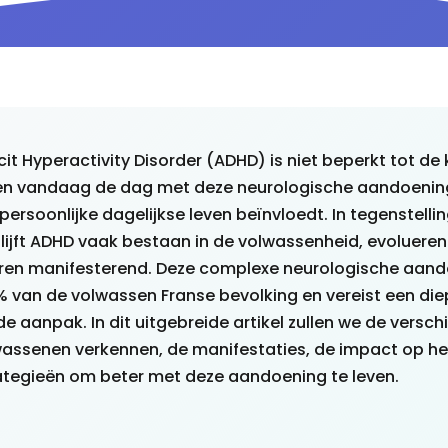
cit Hyperactivity Disorder (ADHD) is niet beperkt tot de k
en vandaag de dag met deze neurologische aandoening
persoonlijke dagelijkse leven beïnvloedt. In tegenstelli
lijft ADHD vaak bestaan in de volwassenheid, evolueren
ren manifesterend. Deze complexe neurologische aand
% van de volwassen Franse bevolking en vereist een di
 aanpak. In dit uitgebreide artikel zullen we de versch
wassenen verkennen, de manifestaties, de impact op het
rategieën om beter met deze aandoening te leven.