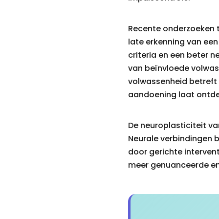
Recente onderzoeken t
late erkenning van een
criteria en een beter 
van beïnvloede volwass
volwassenheid betreft
aandoening laat ontdek
De neuroplasticiteit v
Neurale verbindingen b
door gerichte interven
meer genuanceerde en 