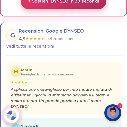
⭐ Sostieni DYNSEO in 30 secondi
Recensioni Google DYNSEO
G
4,9
★
★
★
★
★
· 49 recensioni
Vedi tutte le recensioni →
Marie L.
M
Famiglia di una persona anziana
★
★
★
★
★
Applicazione meravigliosa per mia madre malata di
Alzheimer. I giochi la stimolano davvero e il team è
molto attento. Un grande grazie a tutto il team
1
DYNSEO!
Sophie R.