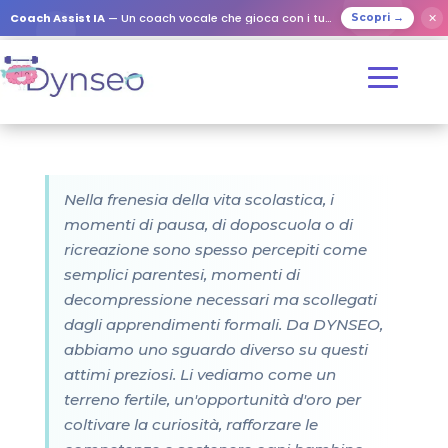
Coach Assist IA
— Un coach vocale che gioca con i tuoi cari
✕
Scopri →
Nella frenesia della vita scolastica, i
momenti di pausa, di doposcuola o di
ricreazione sono spesso percepiti come
semplici parentesi, momenti di
decompressione necessari ma scollegati
dagli apprendimenti formali. Da DYNSEO,
abbiamo uno sguardo diverso su questi
attimi preziosi. Li vediamo come un
terreno fertile, un'opportunità d'oro per
coltivare la curiosità, rafforzare le