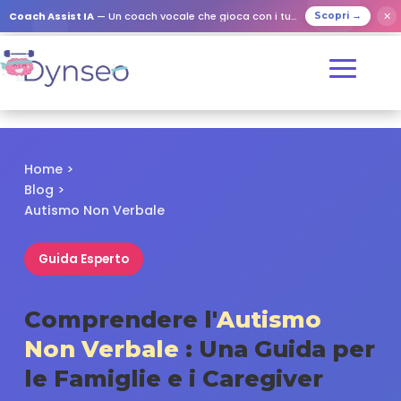
✕
Coach Assist IA
— Un coach vocale che gioca con i tuoi cari
Scopri →
Home
>
Blog
>
Autismo Non Verbale
Guida Esperto
Comprendere l'
Autismo
Non Verbale
: Una Guida per
le Famiglie e i Caregiver