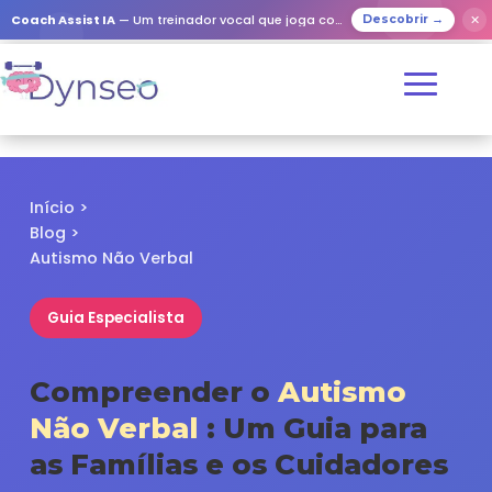
✕
Coach Assist IA
— Um treinador vocal que joga com os seus entes queridos
Descobrir →
Início
>
Blog
>
Autismo Não Verbal
Guia Especialista
Compreender o
Autismo
Não Verbal
: Um Guia para
as Famílias e os Cuidadores