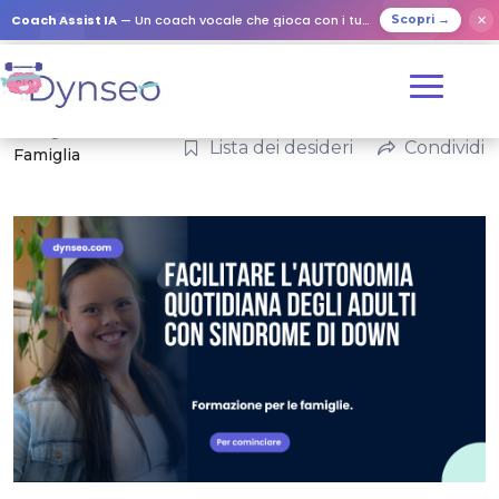
Coach Assist IA
— Un coach vocale che gioca con i tuoi cari
✕
Scopri →
Categorie:
Lista dei desideri
Condividi
Famiglia