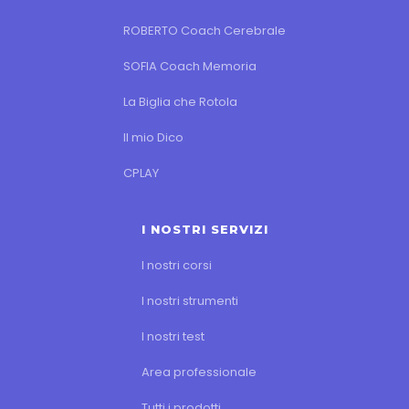
ROBERTO Coach Cerebrale
SOFIA Coach Memoria
La Biglia che Rotola
Il mio Dico
CPLAY
I NOSTRI SERVIZI
I nostri corsi
I nostri strumenti
I nostri test
Area professionale
Tutti i prodotti