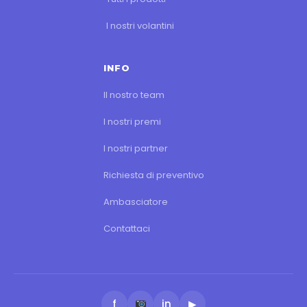
I nostri volantini
INFO
Il nostro team
I nostri premi
I nostri partner
Richiesta di preventivo
Ambasciatore
Contattaci
f
in
▶