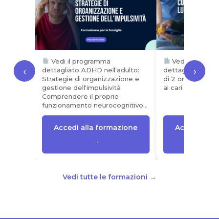
Vedi il programma
Vedi il progr
‹
›
dettagliato ADHD nell'adulto:
dettagliato Que
Strategie di organizzazione e
di 2 ore è rivolta
gestione dell'impulsività
ai cari di…
Comprendere il proprio
funzionamento neurocognitivo…
Accedi alla formazione
Accedi alla
→
Vedi tutte le formazioni →