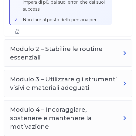
Esempio pratico: Sylvie e
impara di più dai suoi errori che dai suoi
l’apprendimento progressivo del
successi
lavaggio dei piatti a 45 anni
Non fare al posto della persona per
evitare errori
Creare un ambiente in cui la persona ha
il diritto di sbagliare senza essere
Modulo 2 – Stabilire le routine
giudicata o infantilizzata
essenziali
Metodo in tre fasi: riconoscere lo sforzo,
identificare l’errore senza giudizio,
guidare verso la soluzione
Modulo 3 – Utilizzare gli strumenti
Frasi da evitare: «Ma no, non così!»,
visivi e materiali adeguati
«Non fai mai attenzione», «Lascia, lo
faccio io»
Modulo 4 – Incoraggiare,
Esempio pratico: Patrick e
sostenere e mantenere la
l’apprendimento rilassato del trasporto
del caffè
motivazione