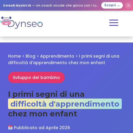
✕
Coach Assist IA
— Un coach vocale che gioca con i tuoi cari
Scopri →
Home
>
Blog
>
Apprendimento
> I primi segni di una
difficoltà d'apprendimento chez mon enfant
Sviluppo del bambino
I primi segni di una
difficoltà d'apprendimento
chez mon enfant
Pubblicato ad Aprile 2026