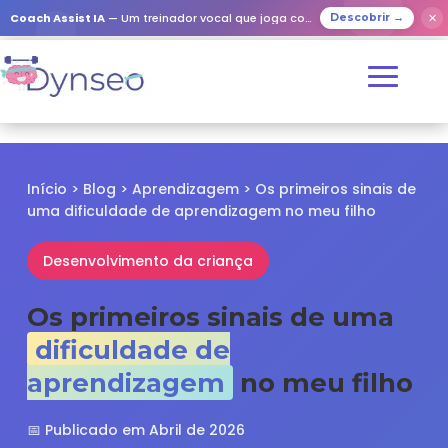
✕
Coach Assist IA
— Um treinador vocal que joga com os seus entes queridos
Descobrir →
Início
>
Blog
>
Aprendizagem
> Os primeiros sinais de
uma dificuldade de aprendizagem no meu filho
Desenvolvimento da criança
Os primeiros sinais de uma
dificuldade de
aprendizagem
no meu filho
📅 Publicado em Abril de 2026