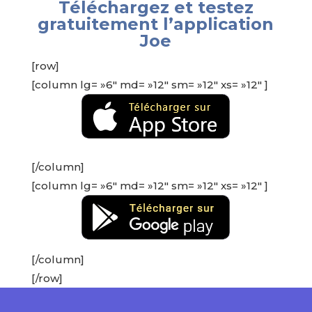
Téléchargez et testez
gratuitement l’application
Joe
[row]
[column lg= »6″ md= »12″ sm= »12″ xs= »12″ ]
[/column]
[column lg= »6″ md= »12″ sm= »12″ xs= »12″ ]
[/column]
[/row]