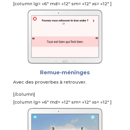
[column lg= »6″ md= »12″ sm= »12″ xs= »12″ ]
Remue-méninges
Avec des proverbes à retrouver.
[/column]
[column lg= »6″ md= »12″ sm= »12″ xs= »12″ ]