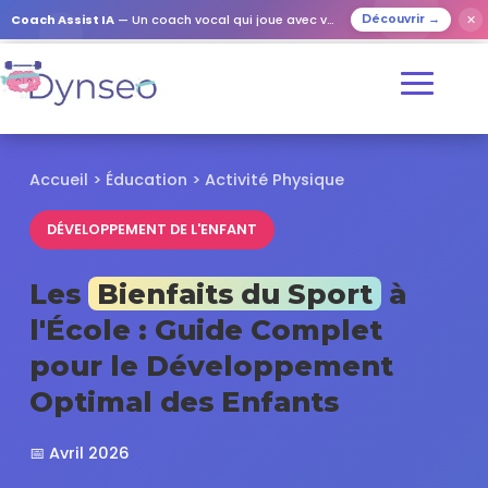
✕
Coach Assist IA
— Un coach vocal qui joue avec vos proches
Découvrir →
Accueil > Éducation > Activité Physique
DÉVELOPPEMENT DE L'ENFANT
Les
Bienfaits du Sport
à
l'École : Guide Complet
pour le Développement
Optimal des Enfants
📅 Avril 2026