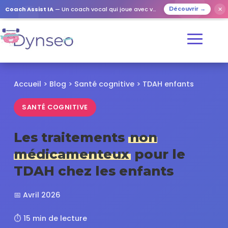
✕
Coach Assist IA
— Un coach vocal qui joue avec vos proches
Découvrir →
Accueil
>
Blog
>
Santé cognitive
> TDAH enfants
SANTÉ COGNITIVE
Les traitements
non
médicamenteux
pour le
TDAH chez les enfants
📅 Avril 2026
⏱️ 15 min de lecture