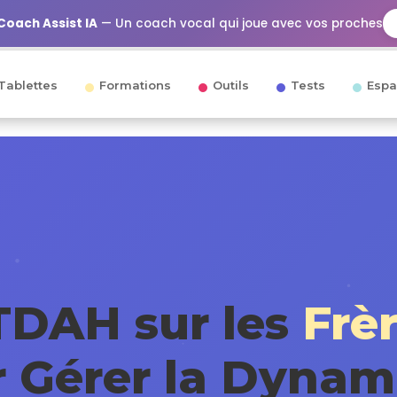
Coach Assist IA
— Un coach vocal qui joue avec vos proches
Tablettes
Formations
Outils
Tests
Espa
TDAH sur les
Frè
r Gérer la Dyna