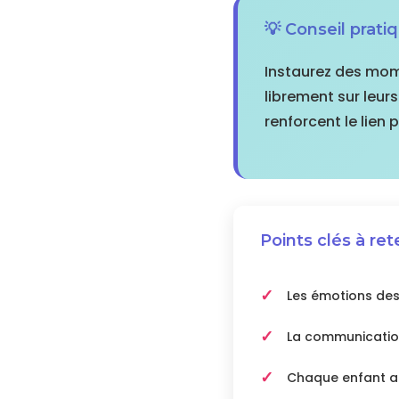
💡 Conseil prati
Instaurez des mom
librement sur leur
renforcent le lie
Points clés à ret
Les émotions des 
La communication
Chaque enfant a 