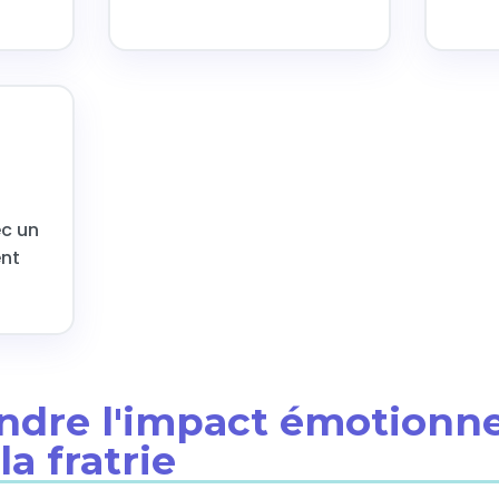
ec un
nt
ndre l'impact émotionne
a fratrie