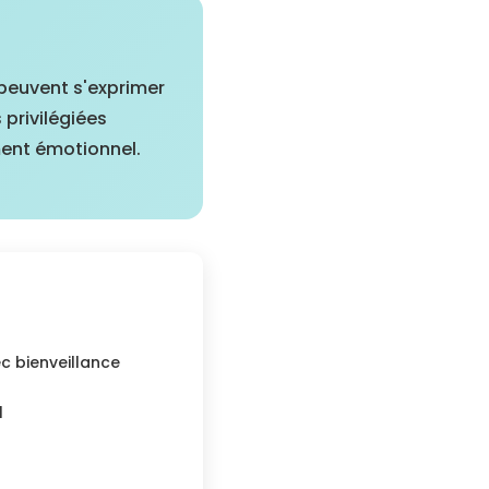
peuvent s'exprimer
 privilégiées
ment émotionnel.
ec bienveillance
l