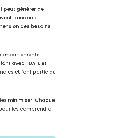
et peut générer de
uvent dans une
éhension des besoins
x comportements
nfant avec TDAH, et
males et font partie du
 les minimiser. Chaque
e pour les comprendre