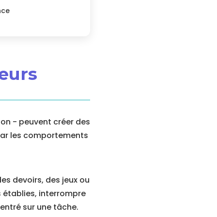
nce
leurs
ion - peuvent créer des
s par les comportements
es devoirs, des jeux ou
 établies, interrompre
entré sur une tâche.