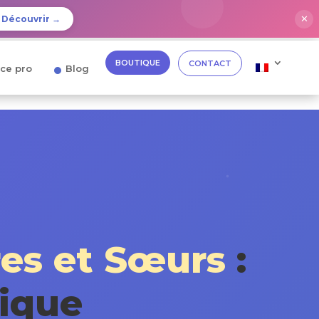
✕
Découvrir →
BOUTIQUE
CONTACT
ce pro
Blog
res et Sœurs
:
mique