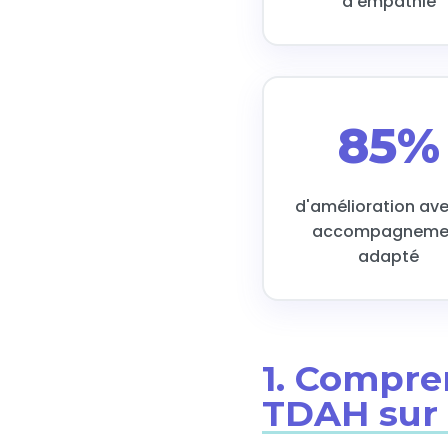
d'empathie
85%
d'amélioration av
accompagneme
adapté
1. Compre
TDAH sur l