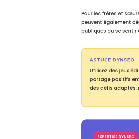
Pour les frères et sœur
peuvent également déve
publiques ou se senti
ASTUCE DYNSEO
Utilisez des jeux 
partage positifs en
des défis adaptés, 
EXPERTISE DYNSEO