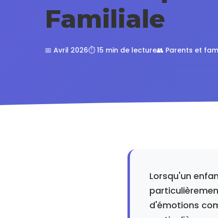
Familiale
📅 Avril 2026
⏱️ 15 min de lecture
👥 Parents et fam
Lorsqu'un enfan
particulièremen
d'émotions com