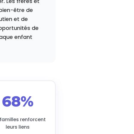
r. Les frères et
bien-être de
tien et de
pportunités de
haque enfant
68%
familles renforcent
leurs liens