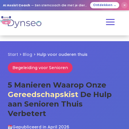
✕
AI Assist Coach
— Een stemcoach die met je dierbaren speelt
Ontdekken →
Start
>
Blog
>
Hulp voor ouderen thuis
Begeleiding voor Senioren
5 Manieren Waarop Onze
Gereedschapskist
De Hulp
aan Senioren Thuis
Verbetert
Gepubliceerd in April 2026