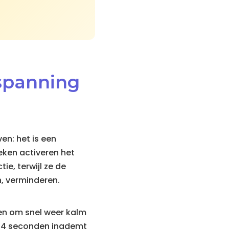
spanning
en: het is een
eken activeren het
e, terwijl ze de
, verminderen.
en om snel weer kalm
je 4 seconden inademt