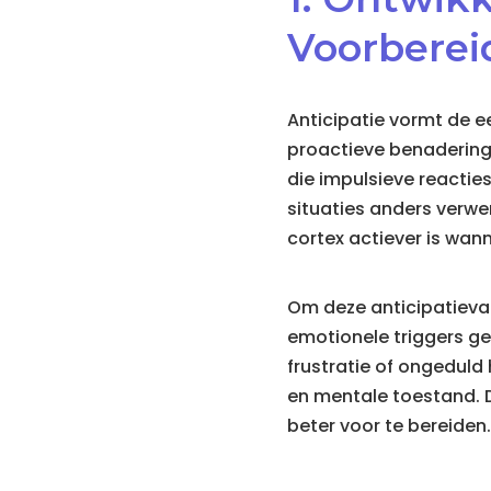
Voorberei
Anticipatie vormt de e
proactieve benadering 
die impulsieve reacti
situaties anders verwer
cortex actiever is wan
Om deze anticipatievaa
emotionele triggers g
frustratie of ongeduld 
en mentale toestand. D
beter voor te bereiden.