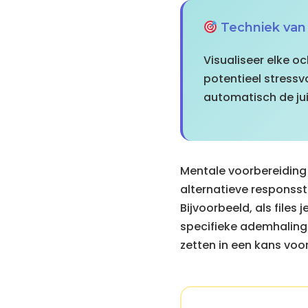
Techniek van
Visualiseer elke oc
potentieel stressv
automatisch de jui
Mentale voorbereiding g
alternatieve responsst
Bijvoorbeeld, als files
specifieke ademhaling
zetten in een kans voo