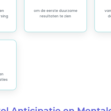
en
om de eerste duurzame
van
rsing
resultaten te zien
d
an
aties
el Anticipatie en Mental