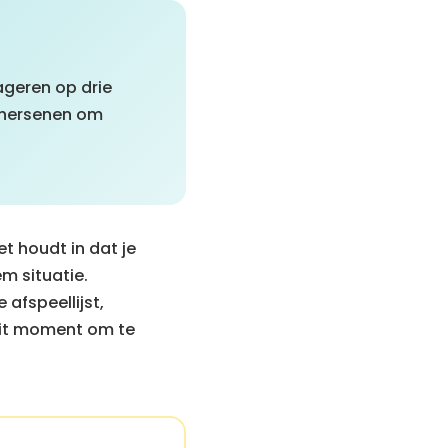
ageren op drie
e hersenen om
t houdt in dat je
m situatie.
 afspeellijst,
dit moment om te