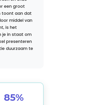
or een groot
 toont aan dat
door middel van
t, is het
n je in staat om
ikel presenteren
atie duurzaam te
85%