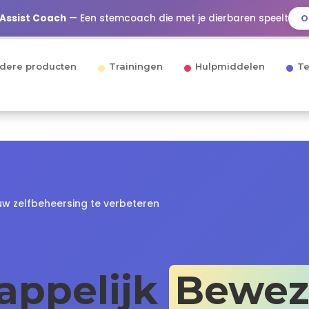
 Assist Coach
— Een stemcoach die met je dierbaren speelt
O
dere producten
Trainingen
Hulpmiddelen
Te
uw zelfbeheersing te verbeteren
appelijk
Bewez