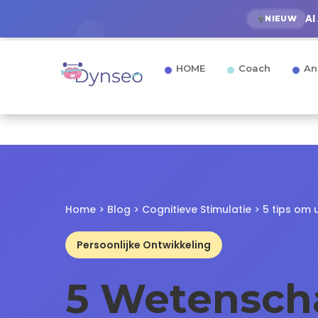
AI
NIEUW
HOME
Coach
An
Home
>
Blog
>
Cognitieve Stimulatie
> 5 tips om 
Persoonlijke Ontwikkeling
5 Wetensch