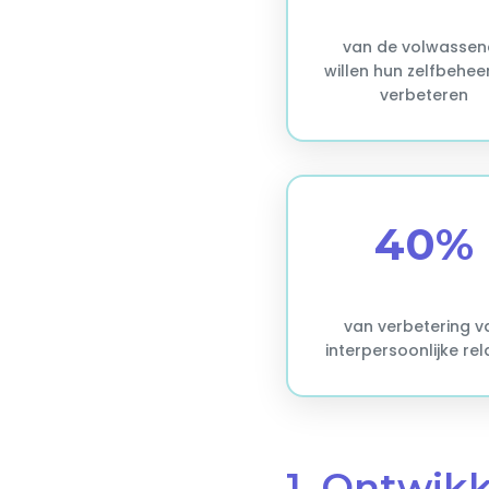
van de volwassen
willen hun zelfbehee
verbeteren
40%
van verbetering v
interpersoonlijke rel
1. Ontwikk