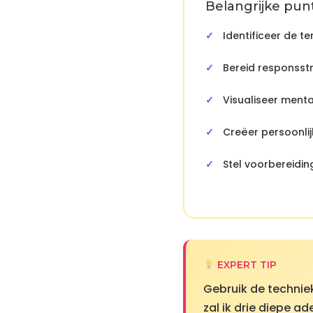
Belangrijke punt
Identificeer de 
Bereid responsstr
Visualiseer menta
Creëer persoonli
Stel voorbereidin
EXPERT TIP
Gebruik de techniek
zal ik drie diepe a