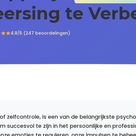
ersing te Verb
4.8/5 (247 beoordelingen)
 of zelfcontrole, is een van de belangrijkste psych
 succesvol te zijn in het persoonlijke en professio
ze emoties te reguleren, onze impulsen te behee