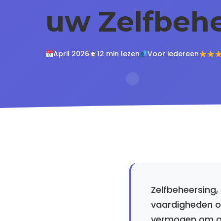
uw Zelfbehe
April 2026
12 min lezen
Voor iedereen
Zelfbeheersing,
vaardigheden om
vermogen om on