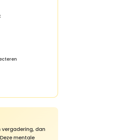
k
ecteren
en vergadering, dan
" Deze mentale