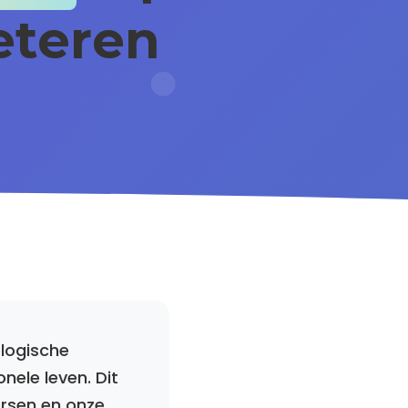
eteren
ologische
nele leven. Dit
rsen en onze