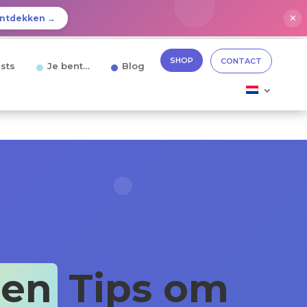
✕
ntdekken →
SHOP
CONTACT
sts
Je bent…
Blog
en
Tips om