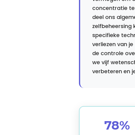
concentratie te
deel ons algem
zelfbeheersing 
specifieke tech
verliezen van j
de controle over
we vijf wetensc
verbeteren en j
78%