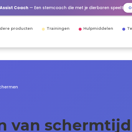
 Assist Coach
— Een stemcoach die met je dierbaren speelt
O
dere producten
Trainingen
Hulpmiddelen
Te
schermen
n van schermtijd