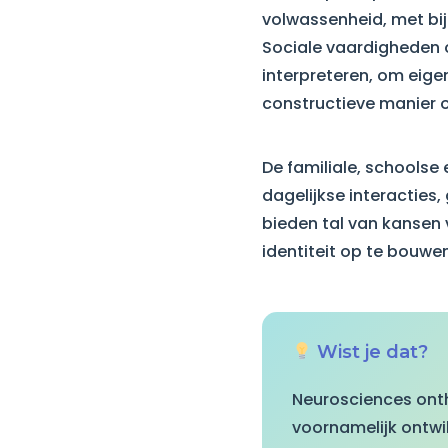
volwassenheid, met bij
Sociale vaardigheden 
interpreteren, om eig
constructieve manier o
De familiale, schoolse
dagelijkse interacties
bieden tal van kansen v
identiteit op te bouwen
Wist je dat?
Neurosciences onthu
voornamelijk ontwik