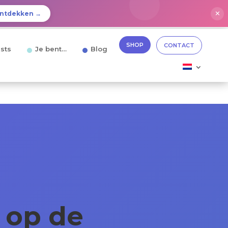
✕
ntdekken →
SHOP
CONTACT
sts
Je bent…
Blog
 op de