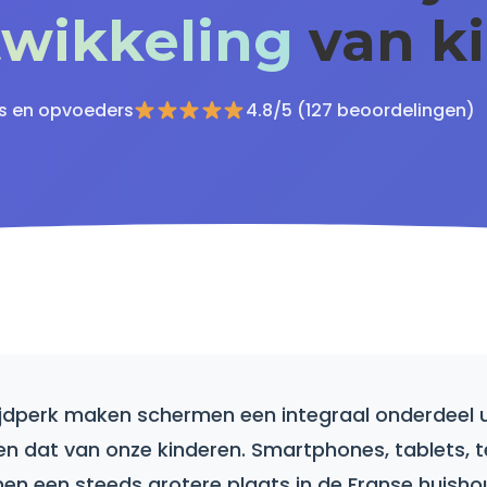
twikkeling
van k
s en opvoeders
4.8/5 (127 beoordelingen)
 tijdperk maken schermen een integraal onderdeel 
 en dat van onze kinderen. Smartphones, tablets, t
n een steeds grotere plaats in de Franse huisho