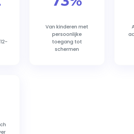
2
73%
Van kinderen met
persoonlijke
aa
12-
toegang tot
schermen
ich
ver