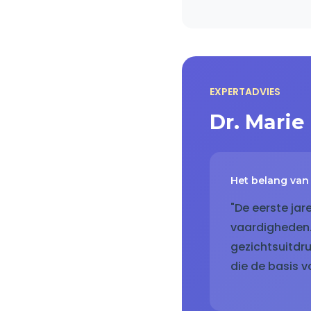
EXPERTADVIES
Dr. Mari
Het belang van 
"De eerste jar
vaardigheden. 
gezichtsuitdru
die de basis 