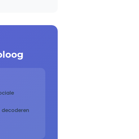
oloog
ociale
en decoderen