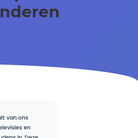
inderen
uit van ons
elevisies en
udens in. Deze