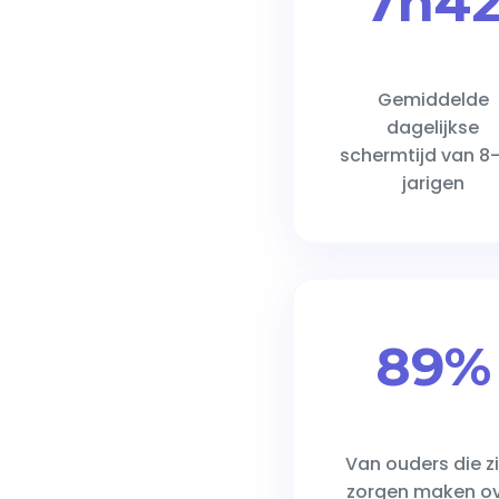
7h4
Gemiddelde
dagelijkse
schermtijd van 8-
jarigen
89%
Van ouders die z
zorgen maken o