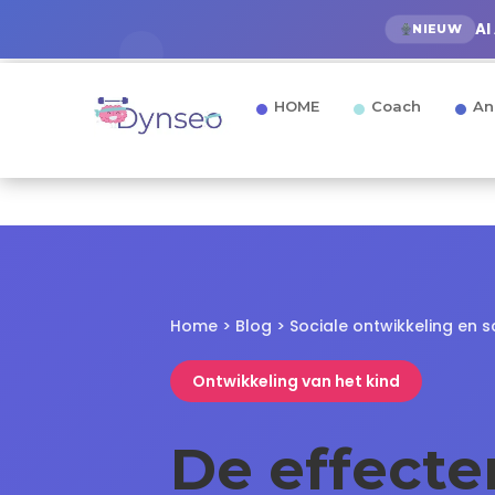
AI
NIEUW
HOME
Coach
An
Home
>
Blog
> Sociale ontwikkeling en 
Ontwikkeling van het kind
De effecte