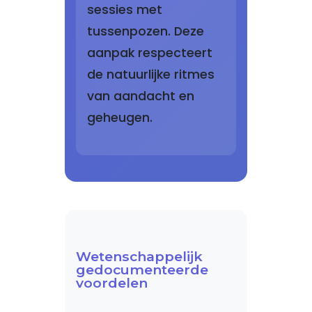
sessies met
tussenpozen. Deze
aanpak respecteert
de natuurlijke ritmes
van aandacht en
geheugen.
Wetenschappelijk
gedocumenteerde
voordelen