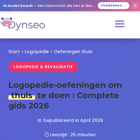
✕
AI Assist Coach
— Een stemcoach die met je dierbaren speelt
Ontdekken →
Start
>
Logopedie
> Oefeningen thuis
LOGOPEDIE & REVALIDATIE
Logopedie-oefeningen om
thuis
te doen : Complete
gids 2026
📅 Gepubliceerd in April 2026
⏱️ Leestijd : 25 minuten