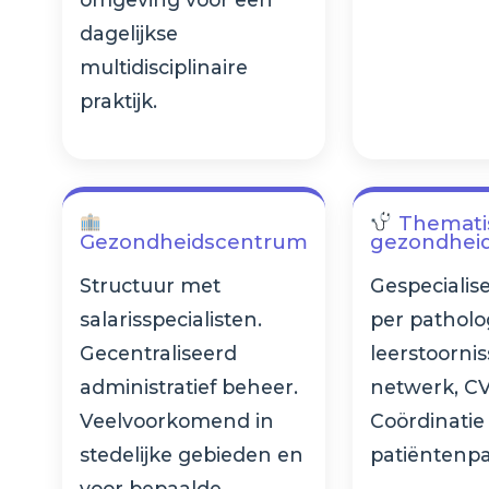
dagelijkse
multidisciplinaire
praktijk.
Themati
Gezondheidscentrum
gezondhei
Structuur met
Gespeciali
salarisspecialisten.
per patholo
Gecentraliseerd
leerstoorni
administratief beheer.
netwerk, CV
Veelvoorkomend in
Coördinatie
stedelijke gebieden en
patiëntenp
voor bepaalde