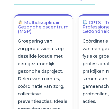
Multidisciplinair
CPTS - Te
Gezondheidscentrum
Profession
(MSP)
Gezondhei
Groepering van
Coördinatie
zorgprofessionals op
van een ge
dezelfde locatie met
fysieke gro
een gezamenlijk
profession
gezondheidsproject.
praktijken
Delen van ruimtes,
samen aan z
coördinatie van zorg,
gemeenscha
collectieve
protocollen, 
preventieacties. Ideale
acties.
omgeving voor een