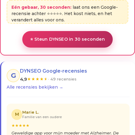
Eén gebaar, 30 seconden:
laat ons een Google-
recensie achter ⭐⭐⭐⭐⭐. Het kost niets, en het
verandert alles voor ons.
⭐ Steun DYNSEO in 30 seconden
DYNSEO Google-recensies
G
4,9
★
★
★
★
★
· 49 recensies
Alle recensies bekijken →
Marie L.
M
Familie van een oudere
★
★
★
★
★
Geweldige app voor mijn moeder met Alzheimer. De