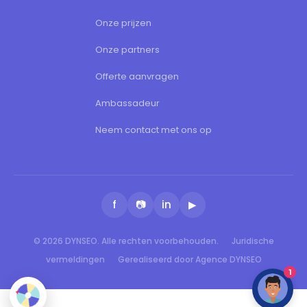
Onze prijzen
Onze partners
Offerte aanvragen
Ambassadeur
Neem contact met ons op
f
📷
in
▶
© 2026 DYNSEO. Alle rechten voorbehouden.
Juridische
vermeldingen
Gerealiseerd door Agence DYNSEO
1