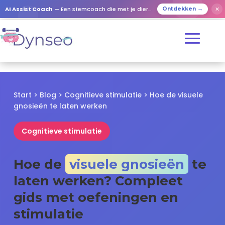
✕
AI Assist Coach
— Een stemcoach die met je dierbaren speelt
Ontdekken →
Start
>
Blog
>
Cognitieve stimulatie
> Hoe de visuele
gnosieën te laten werken
Cognitieve stimulatie
Hoe de
visuele gnosieën
te
laten werken? Compleet
gids met oefeningen en
stimulatie