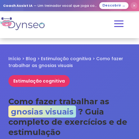
✕
Coach Assist IA
— Um treinador vocal que joga com os seus entes queridos
Descobrir →
Início
>
Blog
>
Estimulação cognitiva
> Como fazer
trabalhar as gnosias visuais
Estimulação cognitiva
Como fazer trabalhar as
gnosias visuais
? Guia
completo de exercícios e de
estimulação