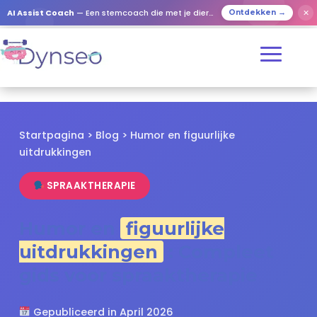
✕
AI Assist Coach
— Een stemcoach die met je dierbaren speelt
Ontdekken →
Startpagina
>
Blog
> Humor en figuurlijke
uitdrukkingen
SPRAAKTHERAPIE
Humor en
figuurlijke
uitdrukkingen
: Compleet
gids voor spraaktherapie
Gepubliceerd in April 2026