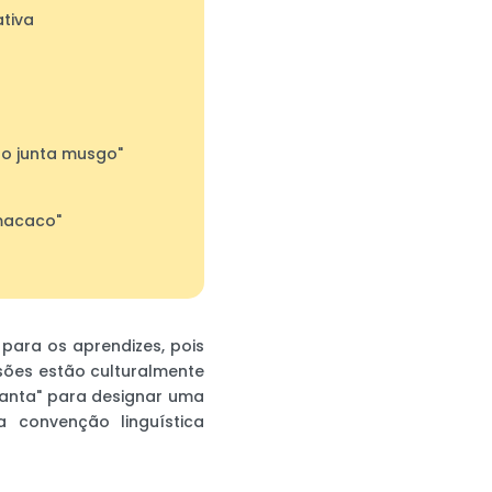
tiva
ão junta musgo"
macaco"
para os aprendizes, pois
sões estão culturalmente
ganta" para designar uma
 convenção linguística