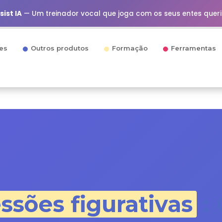
ist IA
— Um treinador vocal que joga com os seus entes quer
es
Outros produtos
Formação
Ferramentas
ssões figurativas
: 