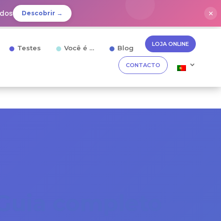
idos
✕
Descobrir →
LOJA ONLINE
Testes
Você é …
Blog
CONTACTO
Guia completo