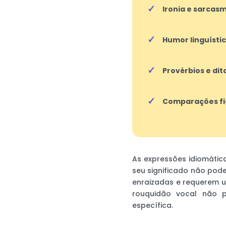
Ironia e sarcas
Humor linguístic
Provérbios e dit
Comparações fi
As expressões idiomátic
seu significado não pod
enraizadas e requerem u
rouquidão vocal não p
específica.