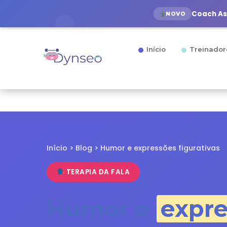
Coach Ass
NOVO
Início
Treinador
Início
>
Blog
> Humor e expressões figurativas
TERAPIA DA FALA
Humor e
expre