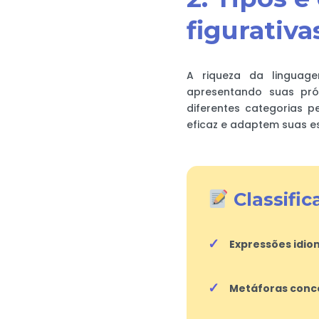
figurativa
A riqueza da linguage
apresentando suas próp
diferentes categorias 
eficaz e adaptem suas e
Classific
Expressões idio
Metáforas conce