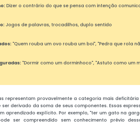
mo:
Dizer o contrário do que se pensa com intenção comunica
o:
Jogos de palavras, trocadilhos, duplo sentido
ados:
"Quem rouba um ovo rouba um boi", "Pedra que rola n
guradas:
"Dormir como um dorminhoco", "Astuto como um 
as representam provavelmente a categoria mais deficitária 
e ser derivado da soma de seus componentes. Essas expres
m aprendizado explícito. Por exemplo, "ter um gato na gar
ode ser compreendido sem conhecimento prévio dessa