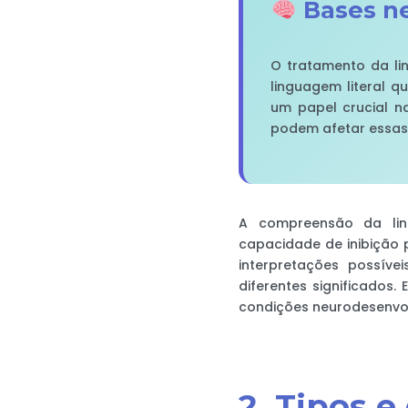
Bases ne
O tratamento da lin
linguagem literal q
um papel crucial n
podem afetar essas
A compreensão da ling
capacidade de inibição pa
interpretações possíve
diferentes significados
condições neurodesenvol
2. Tipos e