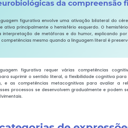
urobiológicas da compreensão fi
guagem figurativa envolve uma ativação bilateral do cére
ue ativa principalmente o hemisfério esquerdo. O hemisfér
a interpretação de metáforas e do humor, explicando por 
 competências mesmo quando a linguagem literal é preserv
uagem figurativa requer várias competências cognitiv
ra suprimir o sentido literal, a flexibilidade cognitiva par
is, e as competências metacognitivas para avaliar a re
. Esses processos se desenvolvem gradualmente e podem s
vimentais.
 categorias de expressõe