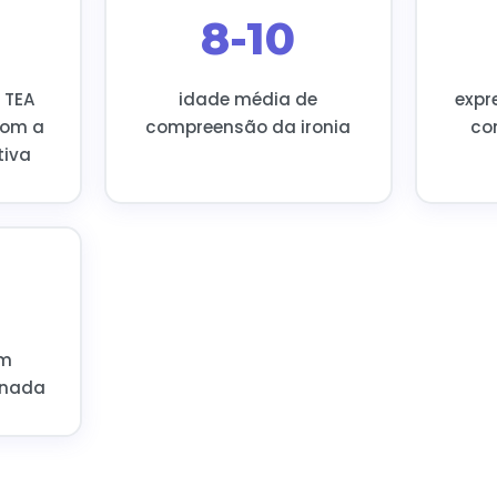
8-10
 TEA
idade média de
expr
com a
compreensão da ironia
co
tiva
om
onada