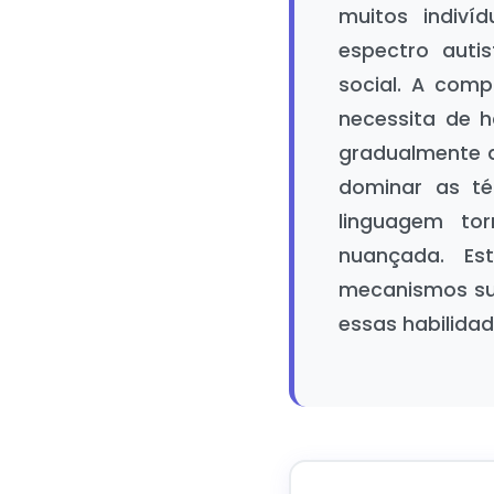
muitos indiví
espectro auti
social. A comp
necessita de h
gradualmente d
dominar as té
linguagem to
nuançada. E
mecanismos sub
essas habilidad