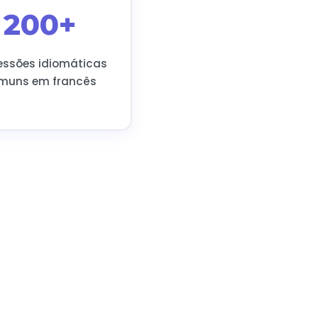
200+
essões idiomáticas
muns em francês