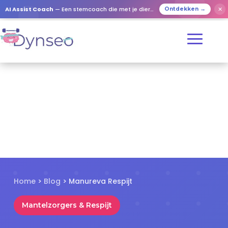
✕
AI Assist Coach
— Een stemcoach die met je dierbaren speelt
Ontdekken →
Home
>
Blog
> Manureva Respijt
Mantelzorgers & Respijt