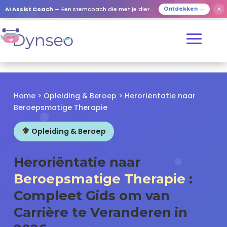
✕
AI Assist Coach
— Een stemcoach die met je dierbaren speelt
Ontdekken →
Home
>
Opleiding & Beroep
> Heroriëntatie naar
Beroepsmatige Therapie
Opleiding & Beroep
Heroriëntatie naar
Beroepsmatige Therapie
:
Compleet Gids om van
Carrière te Veranderen in