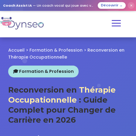
✕
Coach Assist IA
— Un coach vocal qui joue avec vos proches
Découvrir →
Accueil
>
Formation & Profession
> Reconversion en
Thérapie Occupationnelle
🎓 Formation & Profession
Reconversion en
Thérapie
Occupationnelle
: Guide
Complet pour Changer de
Carrière en 2026