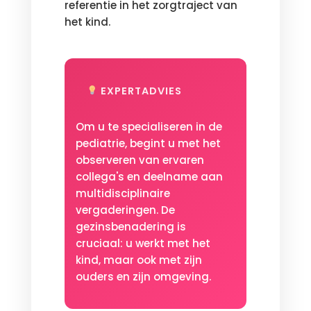
referentie in het zorgtraject van
het kind.
EXPERTADVIES
Om u te specialiseren in de
pediatrie, begint u met het
observeren van ervaren
collega's en deelname aan
multidisciplinaire
vergaderingen. De
gezinsbenadering is
cruciaal: u werkt met het
kind, maar ook met zijn
ouders en zijn omgeving.