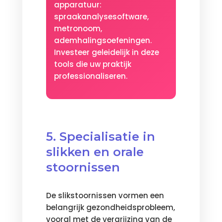
apparatuur:
spraakanalysesoftware,
metronoom,
ademhalingsoefeningen.
Investeer geleidelijk in deze
tools die uw praktijk
professionaliseren.
5. Specialisatie in
slikken en orale
stoornissen
De slikstoornissen vormen een
belangrijk gezondheidsprobleem,
vooral met de vergrijzing van de