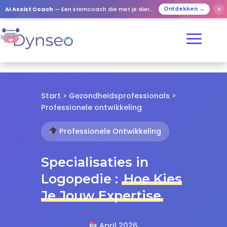
✕
AI Assist Coach
— Een stemcoach die met je dierbaren speelt
Ontdekken →
Start > Gezondheidsprofessionals >
Professionele ontwikkeling
Professionele Ontwikkeling
Specialisaties in
Logopedie :
Hoe Kies
Je Jouw Expertise
April 2026