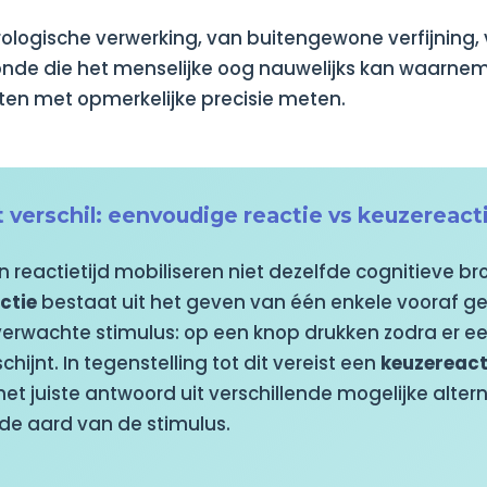
ologische verwerking, van buitengewone verfijning, v
onde die het menselijke oog nauwelijks kan waarne
en met opmerkelijke precisie meten.
 verschil: eenvoudige reactie vs keuzereact
an reactietijd mobiliseren niet dezelfde cognitieve b
ctie
bestaat uit het geven van één enkele vooraf g
verwachte stimulus: op een knop drukken zodra er e
chijnt. In tegenstelling tot dit vereist een
keuzereact
het juiste antwoord uit verschillende mogelijke alter
 de aard van de stimulus.