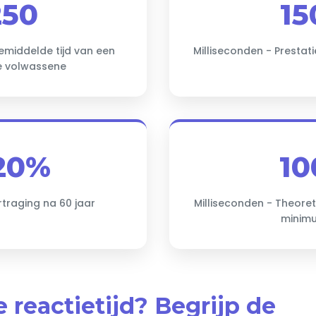
250
15
emiddelde tijd van een
Milliseconden - Prestati
 volwassene
20%
10
rtraging na 60 jaar
Milliseconden - Theoret
minim
e reactietijd? Begrijp de