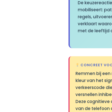
De keuzereacti
mobiliseert: p
regels, uitvoere
verklaart waaro
met de leeftijd
CONCREET VOO
Remmen bij een r
kleur van het sig
verkeerscode die
versnellen inhib
Deze cognitieve 
van de telefoon 