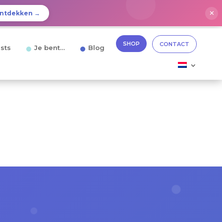
✕
ntdekken →
SHOP
CONTACT
sts
Je bent…
Blog