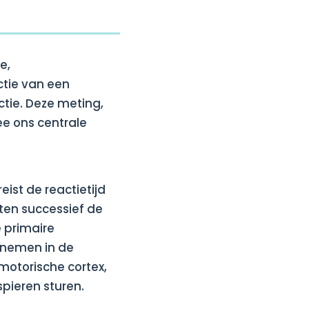
e,
ctie van een
ctie. Deze meting,
ee ons centrale
eist de reactietijd
ten successief de
 primaire
g nemen in de
motorische cortex,
pieren sturen.