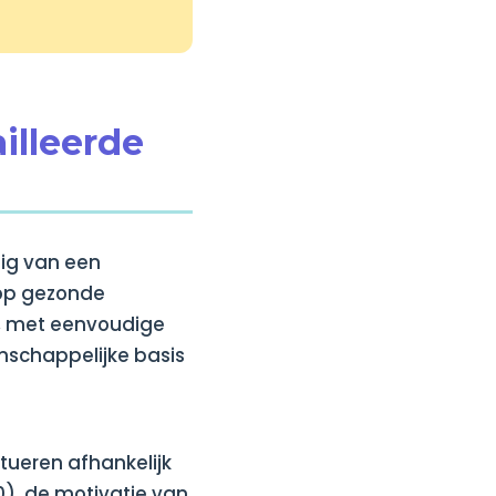
illeerde
tig van een
 op gezonde
, met eenvoudige
enschappelijke basis
tueren afhankelijk
0), de motivatie van