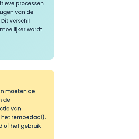
itieve processen
eugen van de
Dit verschil
moeilijker wordt
nen moeten de
n de
ctie van
ar het rempedaal).
 of het gebruik