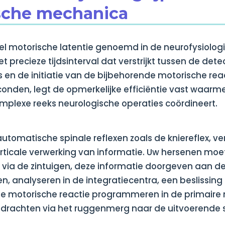
sche mechanica
wel motorische latentie genoemd in de neurofysiologi
 precieze tijdsinterval dat verstrijkt tussen de dete
 en de initiatie van de bijbehorende motorische rea
econden, legt de opmerkelijke efficiëntie vast waarm
mplexe reeks neurologische operaties coördineert.
automatische spinale reflexen zoals de kniereflex, ver
orticale verwerking van informatie. Uw hersenen moe
 via de zintuigen, deze informatie doorgeven aan de
n, analyseren in de integratiecentra, een beslissin
 de motorische reactie programmeren in de primaire 
drachten via het ruggenmerg naar de uitvoerende s