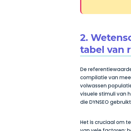
2. Wetens
tabel van 
De referentiewaarde
compilatie van mee
volwassen populati
visuele stimuli van
die DYNSEO gebruikt 
Het is cruciaal om t
van vele factoren: h