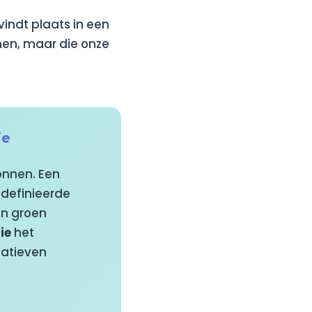
indt plaats in een
men, maar die onze
ie
ronnen. Een
edefinieerde
en groen
ie
het
natieven