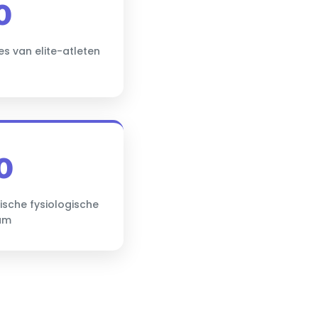
0
es van elite-atleten
0
ische fysiologische
um