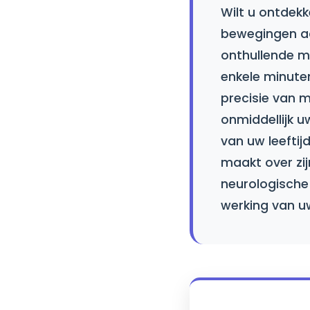
Wilt u ontdek
bewegingen aa
onthullende me
enkele minute
precisie van m
onmiddellijk 
van uw leeftij
maakt over zi
neurologische
werking van u