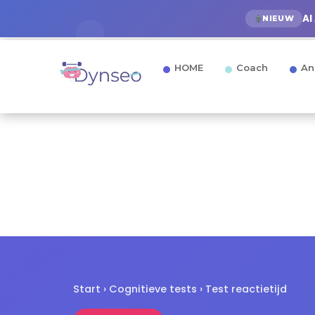
AI
NIEUW
HOME
Coach
An
Start
›
Cognitieve tests
› Test reactietijd