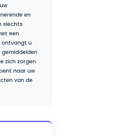
 uw
inerende en
n slechts
met een
, ontvangt u
ke gemiddelden
ie zich zorgen
 bent naar uw
ecten van de