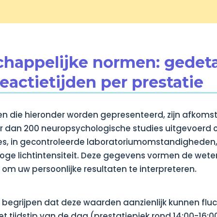
chappelijke normen: gedeta
reactietijden per prestatie
n die hieronder worden gepresenteerd, zijn afkoms
r dan 200 neuropsychologische studies uitgevoerd
es, in gecontroleerde laboratoriumomstandigheden
 hoge lichtintensiteit. Deze gegevens vormen de wet
om uw persoonlijke resultaten te interpreteren.
e begrijpen dat deze waarden aanzienlijk kunnen fluc
et tijdstip van de dag (prestatiepiek rond 14:00-16:0