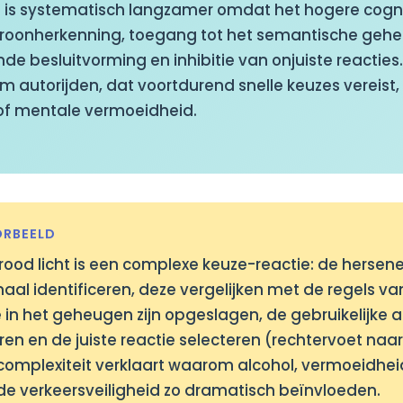
e is systematisch langzamer omdat het hogere cogn
atroonherkenning, toegang tot het semantische geh
nde besluitvorming en inhibitie van onjuiste reacties. 
m autorijden, dat voortdurend snelle keuzes vereist, 
 of mentale vermoeidheid.
RBEELD
ood licht is een complexe keuze-reactie: de herse
naal identificeren, deze vergelijken met de regels va
 in het geheugen zijn opgeslagen, de gebruikelijke a
eren en de juiste reactie selecteren (rechtervoet na
complexiteit verklaart waarom alcohol, vermoeidheid
de verkeersveiligheid zo dramatisch beïnvloeden.