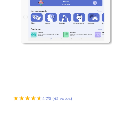
★
★
★
★
★
★
★
★
★
★
4.7/5 (45 votes)