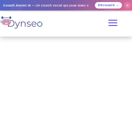
Coach Assist IA
— Un coach vocal qui joue avec vos proches
✕
Découvrir →