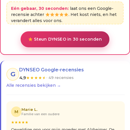
Eén gebaar, 30 seconden:
laat ons een Google-
recensie achter
. Het kost niets, en het
verandert alles voor ons.
Steun DYNSEO in 30 seconden
DYNSEO Google-recensies
G
4,9
★
★
★
★
★
· 49 recensies
Alle recensies bekijken →
Marie L.
M
Familie van een oudere
★
★
★
★
★
Geweldige app voor mijn moeder met Alzheimer. De