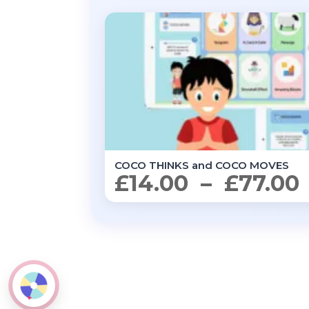
COCO THINKS and COCO MOVES
£
14.00
–
£
77.00
p