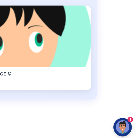
GE ©
1