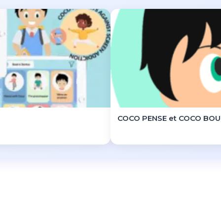
COCO PENSE et COCO BOU
Plage
de
rix :
£14.00
à
£77.00