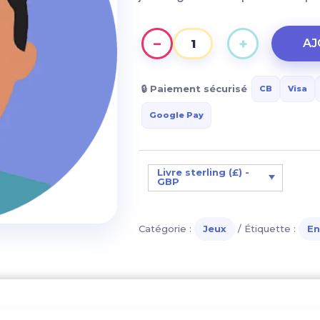
−
+
AJ
quantité
de
Programme
🔒 Paiement sécurisé
CB
Visa
JOE
Google Pay
-
Indiv
Livre sterling (£) -
GBP
Catégorie :
Jeux
Étiquette :
En