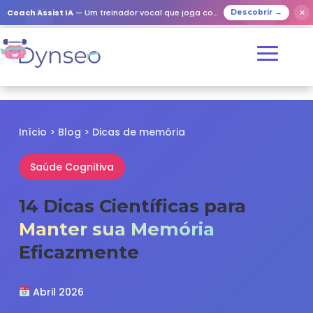
✕
Coach Assist IA
— Um treinador vocal que joga com os seus entes queridos
Descobrir →
Início
>
Blog
>
Dicas de memória
Saúde Cognitiva
14 Dicas Científicas para
Manter sua Memória
Eficazmente
Abril 2026