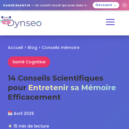
✕
Coach Assist IA
— Un coach vocal qui joue avec vos proches
Découvrir →
Accueil
>
Blog
>
Conseils mémoire
Santé Cognitive
14 Conseils Scientifiques
pour
Entretenir sa Mémoire
Efficacement
Avril 2026
15 min de lecture