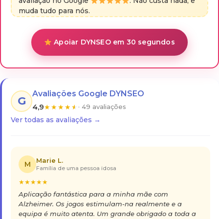
avaliação no Google
. Não custa nada, e
muda tudo para nós.
Apoiar DYNSEO em 30 segundos
Avaliações Google DYNSEO
G
4,9
★
★
★
★
★
· 49 avaliações
Ver todas as avaliações →
Marie L.
M
Família de uma pessoa idosa
★
★
★
★
★
Aplicação fantástica para a minha mãe com
Alzheimer. Os jogos estimulam-na realmente e a
equipa é muito atenta. Um grande obrigado a toda a