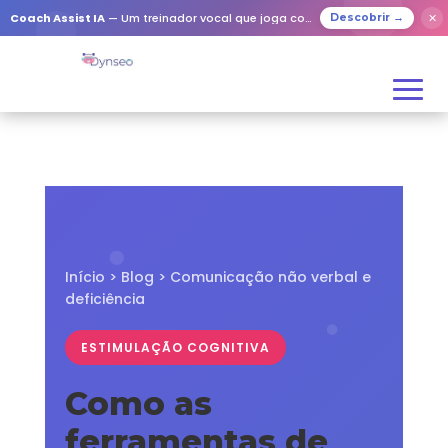
✕
Coach Assist IA
— Um treinador vocal que joga com os seus entes queridos
Descobrir →
Início
>
Blog
> Comunicação não verbal e
deficiência
ESTIMULAÇÃO COGNITIVA
Como as
ferramentas de