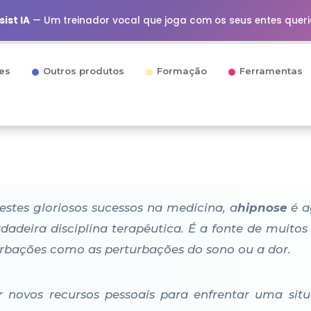
ist IA
— Um treinador vocal que joga com os seus entes quer
es
Outros produtos
Formação
Ferramentas
estes gloriosos sucessos na medicina, a
hipnose
é a
deira disciplina terapêutica. É a fonte de muitos b
turbações como as perturbações do sono ou a dor.
r novos recursos pessoais para enfrentar uma sit