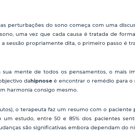
as perturbações do sono começa com uma discuss
o sono, uma vez que cada causa é tratada de form
a a sessão propriamente dita, o primeiro passo é t
r a sua mente de todos os pensamentos, o mais i
bjectivo da
hipnose
é encontrar o remédio para o
, em harmonia consigo mesmo.
utos), o terapeuta faz um resumo com o paciente 
o um estudo, entre 50 e 85% dos pacientes sen
udanças são significativas embora dependam do ní