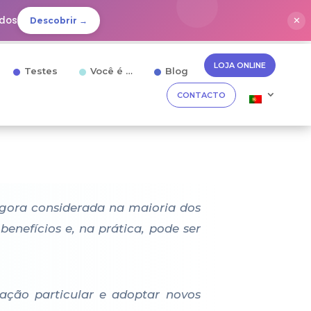
idos
✕
Descobrir →
LOJA ONLINE
Testes
Você é …
Blog
CONTACTO
gora considerada na maioria dos
enefícios e, na prática, pode ser
uação particular e adoptar novos