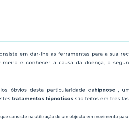
onsiste em dar-lhe as ferramentas para a sua r
 primeiro é conhecer a causa da doença, o segu
s óbvios desta particularidade da
hipnose
, u
estes
tratamentos hipnóticos
são feitos em três fas
a
que consiste na utilização de um objecto em movimento para 