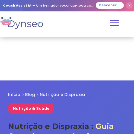
✕
Coach Assist IA
— Um treinador vocal que joga com os seus entes queridos
Descobrir →
Início
>
Blog
> Nutrição e Dispraxia
Nutrição & Saúde
Nutrição e Dispraxia :
Guia