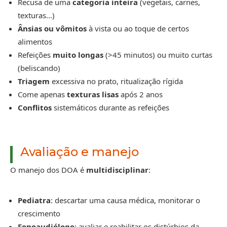
Recusa de uma
categoria inteira
(vegetais, carnes,
texturas...)
Ânsias ou vômitos
à vista ou ao toque de certos
alimentos
Refeições
muito longas
(>45 minutos) ou muito curtas
(beliscando)
Triagem
excessiva no prato, ritualização rígida
Come apenas
texturas lisas
após 2 anos
Conflitos
sistemáticos durante as refeições
Avaliação e manejo
O manejo dos DOA é
multidisciplinar
:
Pediatra
: descartar uma causa médica, monitorar o
crescimento
Fonoaudiólogo
: avaliar e reabilitar os distúrbios da