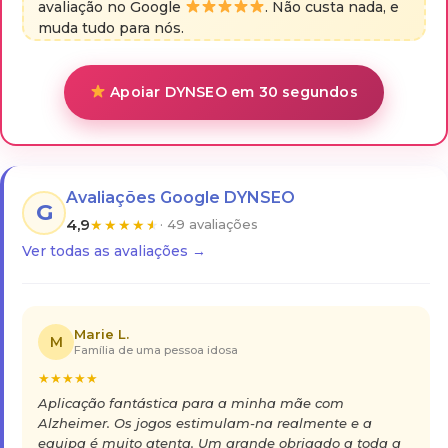
avaliação no Google
. Não custa nada, e
muda tudo para nós.
Apoiar DYNSEO em 30 segundos
Avaliações Google DYNSEO
G
4,9
★
★
★
★
★
· 49 avaliações
Ver todas as avaliações →
Marie L.
M
Família de uma pessoa idosa
★
★
★
★
★
Aplicação fantástica para a minha mãe com
Alzheimer. Os jogos estimulam-na realmente e a
equipa é muito atenta. Um grande obrigado a toda a