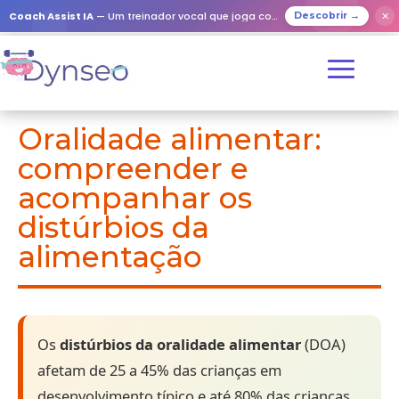
Coach Assist IA
— Um treinador vocal que joga com os seus entes queridos
✕
Descobrir →
Oralidade alimentar:
compreender e
acompanhar os
distúrbios da
alimentação
Os
distúrbios da oralidade alimentar
(DOA)
afetam de 25 a 45% das crianças em
desenvolvimento típico e até 80% das crianças