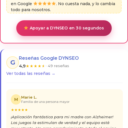
en Google
. No cuesta nada, y lo cambia
todo para nosotros.
Apoyar a DYNSEO en 30 segundos
Reseñas Google DYNSEO
G
4,9
★
★
★
★
★
· 49 reseñas
Ver todas las reseñas →
Marie L.
M
Familia de una persona mayor
★
★
★
★
★
¡Aplicación fantástica para mi madre con Alzheimer!
Los juegos la estimulan de verdad y el equipo está